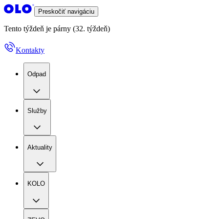
Preskočiť navigáciu
Tento týždeň je párny (32. týždeň)
Kontakty
Odpad
Služby
Aktuality
KOLO