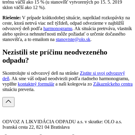
terénu väčší ako 15 % (u stanovíšť vytvorených po 15. 5. 2019
sklon väčší ako 12 %).
Riešenie:
V prípade krátkodobej situácie, napríklad rozkopávky na
ceste, ktorá netrvá viac než týždeň, odpad odvezieme v najbližší
odvozový deň podľa
harmonogramu
. Ak situácia pretrváva, vlastník
alebo správca nehnuteľnosti môže požiadať o určenie dočasného
stanovišťa, a to emailom na
stanoviste@olo.sk
.
Nezistili ste príčinu neodvezeného
odpadu?
Skontrolujte si odvozový deň na stránke
Zistite si svoj odvozový
deň
. Ak sme váš odpad neodviezli podľa riadneho harmonogramu,
vyplňte
kontaktný formulár
a naši kolegovia zo
Zákazníckeho centra
situáciu preveria.
ODVOZ A LIKVIDÁCIA ODPADU a.s. v skratke: OLO a.s.
Ivanská cesta 22, 821 04 Bratislava