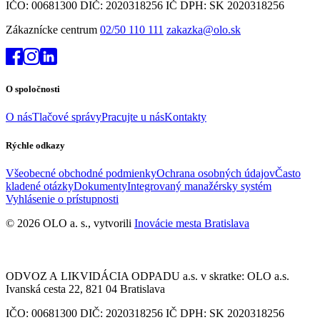
IČO: 00681300 DIČ: 2020318256 IČ DPH: SK 2020318256
Zákaznícke centrum
02/50 110 111
zakazka@olo.sk
O spoločnosti
O nás
Tlačové správy
Pracujte u nás
Kontakty
Rýchle odkazy
Všeobecné obchodné podmienky
Ochrana osobných údajov
Často
kladené otázky
Dokumenty
Integrovaný manažérsky systém
Vyhlásenie o prístupnosti
© 2026 OLO a. s., vytvorili
Inovácie mesta Bratislava
ODVOZ A LIKVIDÁCIA ODPADU a.s. v skratke: OLO a.s.
Ivanská cesta 22, 821 04 Bratislava
IČO: 00681300 DIČ: 2020318256 IČ DPH: SK 2020318256