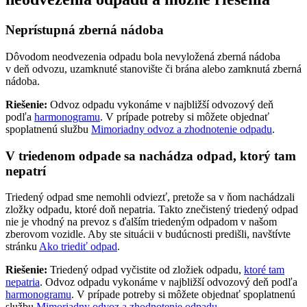
Neprístupná zberná nádoba
Dôvodom neodvezenia odpadu bola nevyložená zberná nádoba
v deň odvozu, uzamknuté stanovište či brána alebo zamknutá zberná
nádoba.
Riešenie:
Odvoz odpadu vykonáme v najbližší odvozový deň
podľa
harmonogramu
. V prípade potreby si môžete objednať
spoplatnenú službu
Mimoriadny odvoz a zhodnotenie odpadu
.
V triedenom odpade sa nachádza odpad, ktorý tam
nepatrí
Triedený odpad sme nemohli odviezť, pretože sa v ňom nachádzali
zložky odpadu, ktoré doň nepatria. Takto znečistený triedený odpad
nie je vhodný na prevoz s ďalším triedeným odpadom v našom
zberovom vozidle. Aby ste situácii v budúcnosti predišli, navštívte
stránku
Ako triediť odpad
.
Riešenie:
Triedený odpad vyčistite od zložiek odpadu,
ktoré tam
nepatria
. Odvoz odpadu vykonáme v najbližší odvozový deň podľa
harmonogramu
. V prípade potreby si môžete objednať spoplatnenú
službu
Mimoriadny odvoz a zhodnotenie odpadu
.