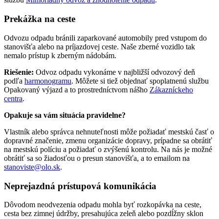
Prekážka na ceste
Odvozu odpadu bránili zaparkované automobily pred vstupom do
stanovišťa alebo na príjazdovej ceste. Naše zberné vozidlo tak
nemalo prístup k zberným nádobám.
Riešenie:
Odvoz odpadu vykonáme v najbližší odvozový deň
podľa
harmonogramu
. Môžete si tiež objednať spoplatnenú službu
Opakovaný výjazd a to prostredníctvom nášho
Zákazníckeho
centra
.
Opakuje sa vám situácia pravidelne?
Vlastník alebo správca nehnuteľnosti môže požiadať mestskú časť o
dopravné značenie, zmenu organizácie dopravy, prípadne sa obrátiť
na mestskú políciu a požiadať o zvýšenú kontrolu. Na nás je možné
obrátiť sa so žiadosťou o presun stanovišťa, a to emailom na
stanoviste@olo.sk
.
Neprejazdná prístupová komunikácia
Dôvodom neodvezenia odpadu mohla byť rozkopávka na ceste,
cesta bez zimnej údržby, presahujúca zeleň alebo pozdĺžny sklon