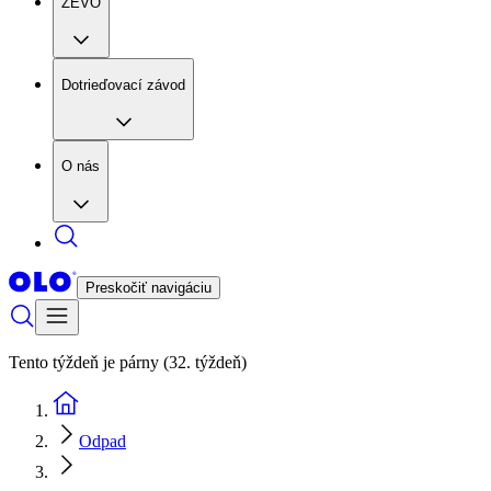
ZEVO
Dotrieďovací závod
O nás
Preskočiť navigáciu
Tento týždeň je párny (32. týždeň)
Odpad