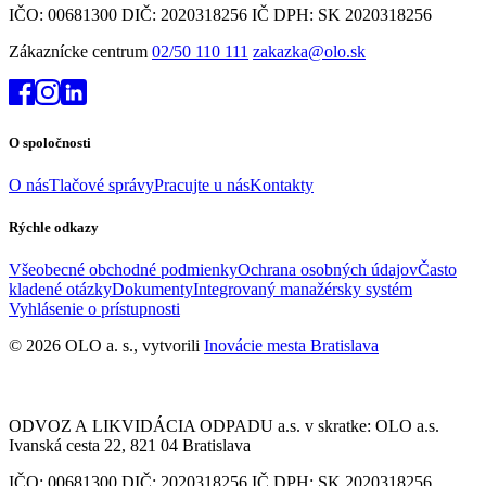
IČO: 00681300 DIČ: 2020318256 IČ DPH: SK 2020318256
Zákaznícke centrum
02/50 110 111
zakazka@olo.sk
O spoločnosti
O nás
Tlačové správy
Pracujte u nás
Kontakty
Rýchle odkazy
Všeobecné obchodné podmienky
Ochrana osobných údajov
Často
kladené otázky
Dokumenty
Integrovaný manažérsky systém
Vyhlásenie o prístupnosti
© 2026 OLO a. s., vytvorili
Inovácie mesta Bratislava
ODVOZ A LIKVIDÁCIA ODPADU a.s. v skratke: OLO a.s.
Ivanská cesta 22, 821 04 Bratislava
IČO: 00681300 DIČ: 2020318256 IČ DPH: SK 2020318256