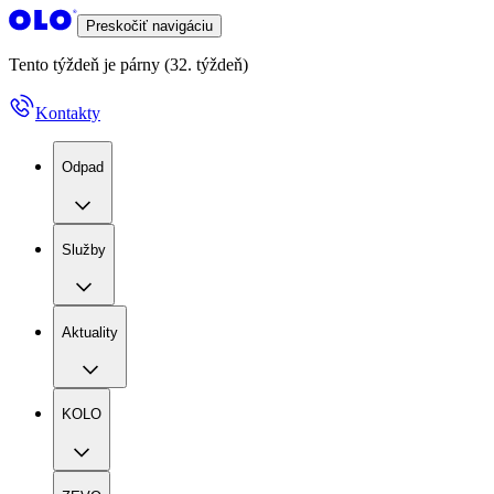
Preskočiť navigáciu
Tento týždeň je párny (32. týždeň)
Kontakty
Odpad
Služby
Aktuality
KOLO