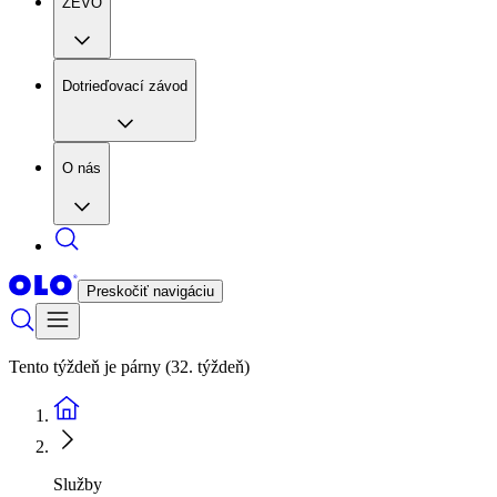
ZEVO
Dotrieďovací závod
O nás
Preskočiť navigáciu
Tento týždeň je párny (32. týždeň)
Služby